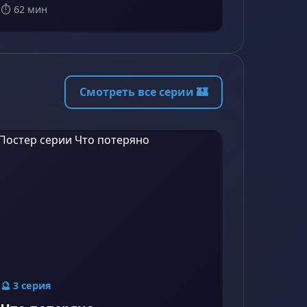
⏱️ 62 мин
Смотреть все серии 🏰
🔮 3 серия