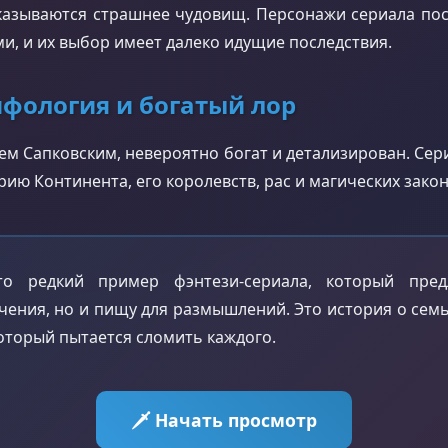
оказываются страшнее чудовищ. Персонажи сериала пос
, и их выбор имеет далеко идущие последствия.
ифология и богатый лор
м Сапковским, невероятно богат и детализирован. Се
рию Континента, его королевств, рас и магических закон
 редкий пример фэнтези-сериала, который пред
ения, но и пищу для размышлений. Это история о сем
который пытается сломить каждого.
🗡️ Начать просмотр