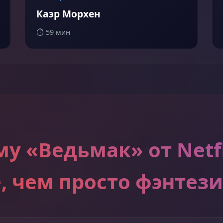
Каэр Морхен
⏱️ 59 мин
му «Ведьмак» от Netfl
, чем просто фэнтези