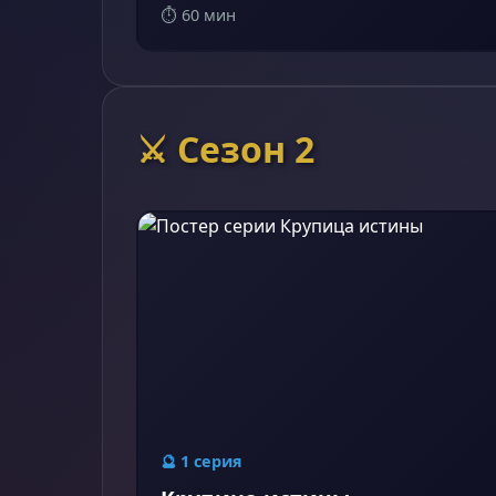
⏱️ 60 мин
⚔️ Сезон 2
🔮 1 серия