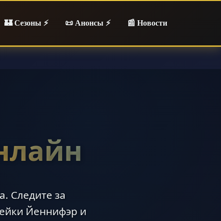
🏰 Сезоны ⚡
📜 Анонсы ⚡
📰 Новости
нлайн
. Следите за
ейки Йеннифэр и