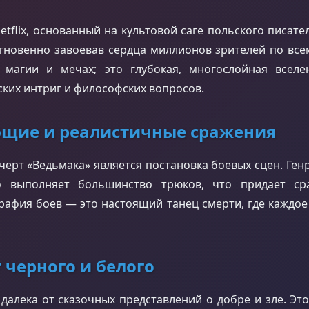
etflix, основанный на культовой саге польского писате
гновенно завоевав сердца миллионов зрителей по все
 магии и мечах; это глубокая, многослойная вселе
ких интриг и философских вопросов.
ющие и реалистичные сражения
черт «Ведьмака» является постановка боевых сцен. Ген
но выполняет большинство трюков, что придает ср
рафия боев — это настоящий танец смерти, где каждо
т черного и белого
далека от сказочных представлений о добре и зле. Э