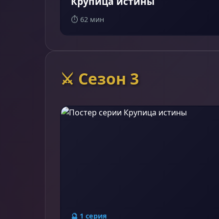
Крупица истины
⏱️ 62 мин
⚔️ Сезон 3
🔮 1 серия