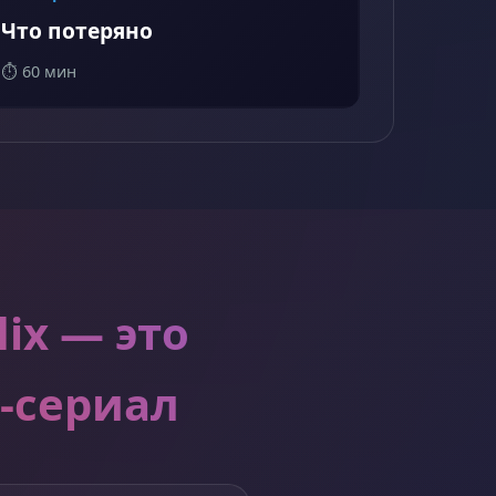
Что потеряно
⏱️ 60 мин
ix — это
-сериал