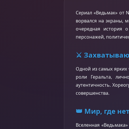
Сериал «Ведьмак» от N
ворвался на экраны, м
очередная история о
персонажей, политичес
⚔️ Захватыва
Одной из самых ярких 
роли Геральта, лич
аутентичность. Хореог
совершенства.
👑 Мир, где не
Вселенная «Ведьмака» 