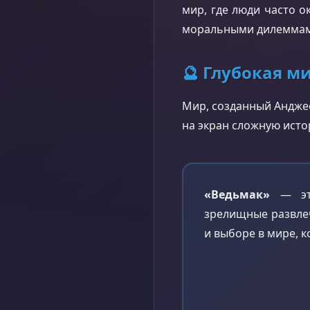
мир, где люди часто 
моральными дилеммами
🔮 Глубокая м
Мир, созданный Анджее
на экран сложную исто
«Ведьмак»
— это
зрелищные развлеч
и выборе в мире, 