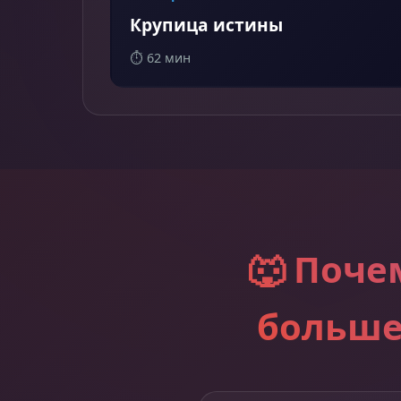
Крупица истины
⏱️ 62 мин
🐺 Поче
больше