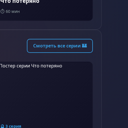
Что потеряно
⏱️ 60 мин
Смотреть все серии 🏰
🔮 3 серия