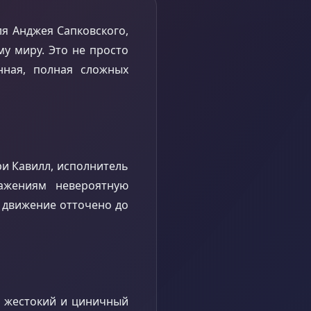
ля Анджея Сапковского,
му миру. Это не просто
нная, полная сложных
ри Кавилл, исполнитель
ажениям невероятную
е движение отточено до
то жестокий и циничный